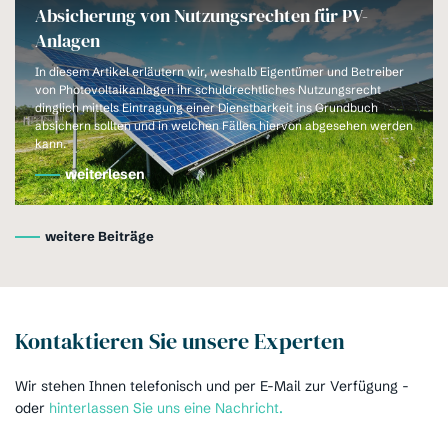
Absicherung von Nutzungsrechten für PV-
Anlagen
In diesem Artikel erläutern wir, weshalb Eigentümer und Betreiber
von Photovoltaikanlagen ihr schuldrechtliches Nutzungsrecht
dinglich mittels Eintragung einer Dienstbarkeit ins Grundbuch
absichern sollten und in welchen Fällen hiervon abgesehen werden
kann.
weiterlesen
weitere Beiträge
Kontaktieren Sie unsere Experten
Wir stehen Ihnen telefonisch und per E-Mail zur Verfügung -
oder
hinterlassen Sie uns eine Nachricht.