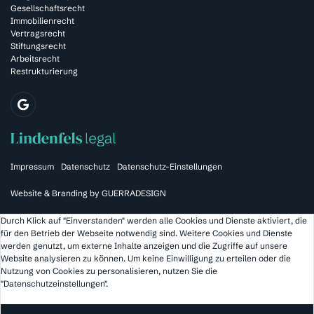
Gesellschaftsrecht
Immobilienrecht
Vertragsrecht
Stiftungsrecht
Arbeitsrecht
Restrukturierung
Impressum
Datenschutz
Datenschutz-Einstellungen
Website & Branding by
GUERRADESIGN
Durch Klick auf "Einverstanden" werden alle Cookies und Dienste aktiviert, die
für den Betrieb der Webseite notwendig sind. Weitere Cookies und Dienste
werden genutzt, um externe Inhalte anzeigen und die Zugriffe auf unsere
Website analysieren zu können. Um keine Einwilligung zu erteilen oder die
Nutzung von Cookies zu personalisieren, nutzen Sie die
"Datenschutzeinstellungen".