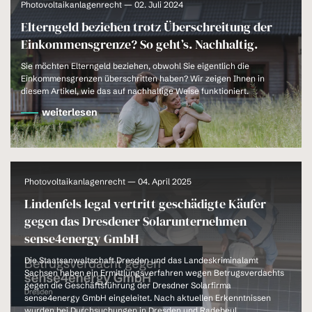
Photovoltaikanlagenrecht — 02. Juli 2024
Elterngeld beziehen trotz Überschreitung der
Einkommensgrenze? So geht’s. Nachhaltig.
Sie möchten Elterngeld beziehen, obwohl Sie eigentlich die
Einkommensgrenzen überschritten haben? Wir zeigen Ihnen in
diesem Artikel, wie das auf nachhaltige Weise funktioniert.
weiterlesen
Photovoltaikanlagenrecht — 04. April 2025
Lindenfels legal vertritt geschädigte Käufer
gegen das Dresdener Solarunternehmen
sense4energy GmbH
Die Staatsanwaltschaft Dresden und das Landeskriminalamt
Sachsen haben ein Ermittlungsverfahren wegen Betrugsverdachts
gegen die Geschäftsführung der Dresdner Solarfirma
sense4energy GmbH eingeleitet. Nach aktuellen Erkenntnissen
wurden bei Durchsuchungen in Dresden und Radebeul