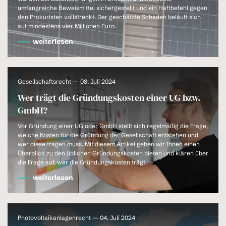
umfangreiche Beweismittel sichergestellt und ein Haftbefehl gegen
den Prokuristen vollstreckt. Der geschätzte Schaden beläuft sich
auf mindestens vier Millionen Euro.
weiterlesen
Gesellschaftsrecht — 08. Juli 2024
Wer trägt die Gründungskosten einer UG bzw.
GmbH?
Vor Gründung einer UG oder GmbH stellt sich regelmäßig die Frage,
welche Kosten für die Gründung der Gesellschaft entstehen und
wer diese tragen muss. Mit diesem Artikel geben wir Ihnen einen
Überblick zu den üblichen Gründungskosten bieten und klären über
die Frage auf, wer die Gründungskosten trägt.
weiterlesen
Photovoltaikanlagenrecht — 04. Juli 2024