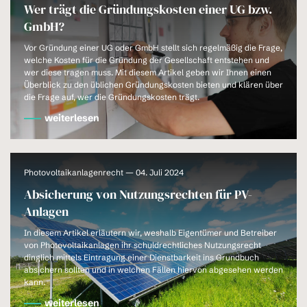
Wer trägt die Gründungskosten einer UG bzw.
GmbH?
Vor Gründung einer UG oder GmbH stellt sich regelmäßig die Frage,
welche Kosten für die Gründung der Gesellschaft entstehen und
wer diese tragen muss. Mit diesem Artikel geben wir Ihnen einen
Überblick zu den üblichen Gründungskosten bieten und klären über
die Frage auf, wer die Gründungskosten trägt.
weiterlesen
Photovoltaikanlagenrecht — 04. Juli 2024
Absicherung von Nutzungsrechten für PV-
Anlagen
In diesem Artikel erläutern wir, weshalb Eigentümer und Betreiber
von Photovoltaikanlagen ihr schuldrechtliches Nutzungsrecht
dinglich mittels Eintragung einer Dienstbarkeit ins Grundbuch
absichern sollten und in welchen Fällen hiervon abgesehen werden
kann.
weiterlesen