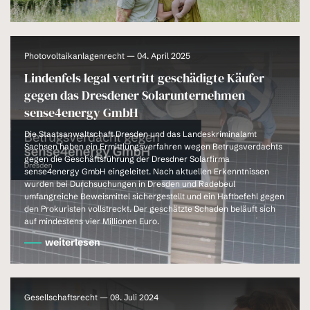
Photovoltaikanlagenrecht — 04. April 2025
Lindenfels legal vertritt geschädigte Käufer
gegen das Dresdener Solarunternehmen
sense4energy GmbH
Die Staatsanwaltschaft Dresden und das Landeskriminalamt
Sachsen haben ein Ermittlungsverfahren wegen Betrugsverdachts
gegen die Geschäftsführung der Dresdner Solarfirma
sense4energy GmbH eingeleitet. Nach aktuellen Erkenntnissen
wurden bei Durchsuchungen in Dresden und Radebeul
umfangreiche Beweismittel sichergestellt und ein Haftbefehl gegen
den Prokuristen vollstreckt. Der geschätzte Schaden beläuft sich
auf mindestens vier Millionen Euro.
weiterlesen
Gesellschaftsrecht — 08. Juli 2024